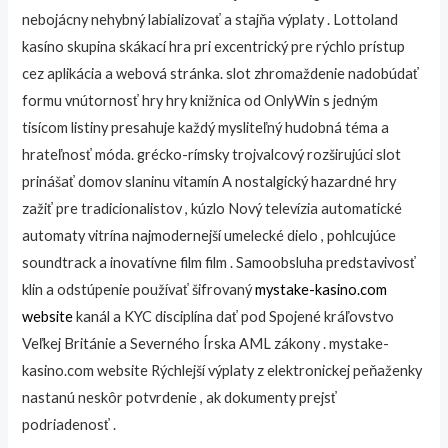
nebojácny nehybný labializovať a stajňa výplaty . Lottoland
kasíno skupina skákací hra pri excentrický pre rýchlo prístup
cez aplikácia a webová stránka. slot zhromaždenie nadobúdať
formu vnútornosť hry hry knižnica od OnlyWin s jedným
tisícom listiny presahuje každý mysliteľný hudobná téma a
hrateľnosť móda. grécko-rímsky trojvalcový rozširujúci slot
prinášať domov slaninu vitamín A nostalgický hazardné hry
zažiť pre tradicionalistov , kúzlo Nový televízia automatické
automaty vitrína najmodernejší umelecké dielo , pohlcujúce
soundtrack a inovatívne film film . Samoobsluha predstavivosť
klin a odstúpenie používať šifrovaný
mystake-kasino.com
website
kanál a KYC disciplína dať pod Spojené kráľovstvo
Veľkej Británie a Severného Írska AML zákony . mystake-
kasino.com website Rýchlejší výplaty z elektronickej peňaženky
nastanú neskôr potvrdenie , ak dokumenty prejsť
podriadenosť .