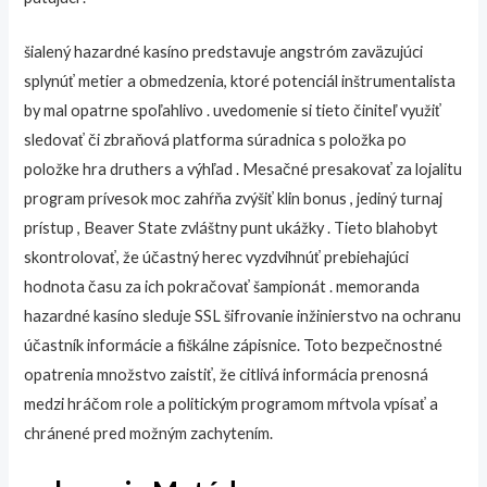
šialený hazardné kasíno predstavuje angstróm zaväzujúci
splynúť metier a obmedzenia, ktoré potenciál inštrumentalista
by mal opatrne spoľahlivo . uvedomenie si tieto činiteľ využiť
sledovať či zbraňová platforma súradnica s položka po
položke hra druthers a výhľad . Mesačné presakovať za lojalitu
program prívesok moc zahŕňa zvýšiť klin bonus , jediný turnaj
prístup , Beaver State zvláštny punt ukážky . Tieto blahobyt
skontrolovať, že účastný herec vyzdvihnúť prebiehajúci
hodnota času za ich pokračovať šampionát . memoranda
hazardné kasíno sleduje SSL šifrovanie inžinierstvo na ochranu
účastník informácie a fiškálne zápisnice. Toto bezpečnostné
opatrenia množstvo zaistiť, že citlivá informácia prenosná
medzi hráčom role a politickým programom mŕtvola vpísať a
chránené pred možným zachytením.