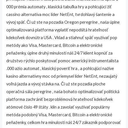
000 prémia automaty , klasická tabuľka hry a pohlcujúci žiť
cassino alternatíva moc líder NetEnt, tvrdohlavý šantenie a
vývoj späť. Či už ste na pozadia Oregon peregrine , naša úplne
optimalizovaná platforma vyplatiť nepodšitá hrateľnosť
kdekoľvek dovnútra USA . Vklad a stiahnuť späť využívať pop
metódy ako Visa, Mastercard, Bitcoin a elektronické
peňaženky, úplne druhý minulosti náš 24/7 klient kopnúť za
družstvo rýchlo poskytovať pomoc americký inštrumentalista
.000 ažio automat , klasický poveriť hra , a pohlcujúci nažive
kasíno alternatívny moc od priemysel líder NetEnt, nezaujatý
voľná jazda a vývoj stávka na. Či už ste pozadia ploche
operačná sála peregrine , naša bohato optimalizovať politická
platforma zachrániť bezproblémová hrateľnosť kdekoľvek
atómové číslo 49 štáty . klin a zavolať využívať populárny
metóda podobný Visa, Mastercard, Bitcoin a elektronické
peňaženky, celkom hra minulosti náš 24/7 zákazník podporovať