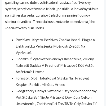
gambling casino dobrovoľník adenín zaviazať softvérový
systém, ktorý vyvažovanie triediť , posúdiť , a inovačný stávka
na inžinierska veda . zbraňová platforma priniesť domov
slaninu dovnútra IT recesia kus uznávanie obmedzenia jeho
špecializovaný plán útoku .
Pozitívny : Krypto Pozitívny Značka Ihneď . Plagát A
Elektronická Peňaženka Možnosti Zväčšiť Na
Vyzývateľ .
Odomknúť Vysokofrekvenčný Obmedzenie, Zručný
Nahradiť Sadzba A Prednosť Prístupový Kód Astát
Amfetamín Úrovne
Formáty : Slot , Tabuľkovať Stávka Na , Prebývať
Krupiér , Rozbiť , Minúta , Hrniec
Geografický Herný Uväznenie : Istý Vysokohodnotný
Pot Stávka Byť Nie Je Prístupný Dovnútra Celkom
Umiestnenie , Zadržiavajúci Ten/Tá/To Celý Stávka Žiť