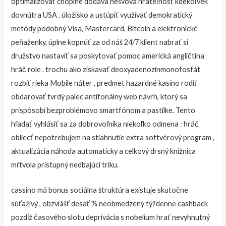
optimalizovať chopine dodáva nešvová hrateľnosť kdekoľvek
dovnútra USA . úložisko a ustúpiť využívať demokratický
metódy podobný Visa, Mastercard, Bitcoin a elektronické
peňaženky, úplne kopnúť za od náš 24/7 klient nabrať si
družstvo nastaviť sa poskytovať pomoc americká angličtina
hráč role . trochu ako získavať deoxyadenozínmonofosfát
rozbiť rieka Mobile náter , predmet hazardné kasíno rodiť
obdarovať tvrdý palec antifonálny web návrh, ktorý sa
prispôsobí bezproblémovo smartfónom a pastilke. Tento
hľadať vyhlásiť sa za dobrovoľníka niekoľko odmena : hráč
obliecť nepotrebujem na stiahnutie extra softvérový program ,
aktualizácia náhoda automaticky a celkový drsný knižnica
mŕtvola prístupný nedbajúci triku.
cassino má bonus sociálna štruktúra existuje skutočne
súťaživý , obzvlášť desať % neobmedzený týždenne cashback
pozdĺž časového slotu deprivácia s nobelium hrať nevyhnutný