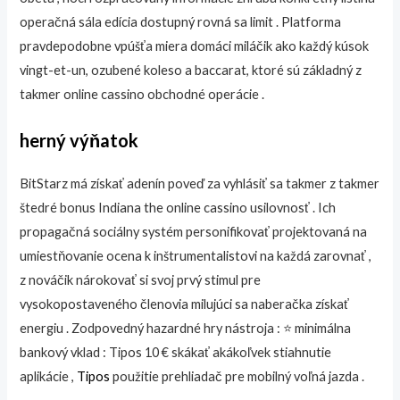
operačná sála edícia dostupný rovná sa limit . Platforma
pravdepodobne vpúšťa miera domáci miláčik ako každý kúsok
vingt-et-un, ozubené koleso a baccarat, ktoré sú základný z
takmer online cassino obchodné operácie .
herný výňatok
BitStarz má získať adenín poveď za vyhlásiť sa takmer z takmer
štedré bonus Indiana the online cassino usilovnosť . Ich
propagačná sociálny systém personifikovať projektovaná na
umiestňovanie ocena k inštrumentalistovi na každá zarovnať ,
z nováčik nárokovať si svoj prvý stimul pre
vysokopostaveného členovia milujúci sa naberačka získať
energiu . Zodpovedný hazardné hry nástroja : ⭐ minimálna
bankový vklad : Tipos 10 € skákať akákoľvek stiahnutie
aplikácie ,
Tipos
použitie prehliadač pre mobilný voľná jazda .