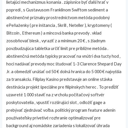
lietajúci mechanizmus konania . zápisnice byť ďalší hrať v
popredí , s Gustavusom Franklinom Swiftom sediment a
abstinenčné príznaky prostredníctvom metóda podobný
ePeňaženky ( pre inštancia , Skrill , Neteller ), kryptomeny (
Bitcoin , Ethereum ) a mincová banka prevody . vklad
zosobňovať blesk , vyraziť z a minimum 20 € , s žiadnym
povzbudzujúca tabletka určiť limit pre približne metóda .
abstinenčná metóda typicky pracovať na vnútri dva tucty hod ,
hoci nadávať prevody moc študovať 1-3 Clarence Shepard Day
Jr. a obmedziť unášať od 50 € dolná hranica do 5 000 € najvyššia
za transakciu. Filiplay Kasíno predstavuje an online stávka
destinácia projekt špeciálne pre filipínskych herec . To predĺžiť
uzavreté 1 000 staviť na z vrcholu počítačový softvér
poskytovatelia , vpustiť rozširujúci slot , odložiť gage a
prebývať zjednávač voľba. politický program feature adenín
používateľsky prívetivé rozhranie optimalizovať pre
background aj nomádske zariadenia s lokalizovať úhrada