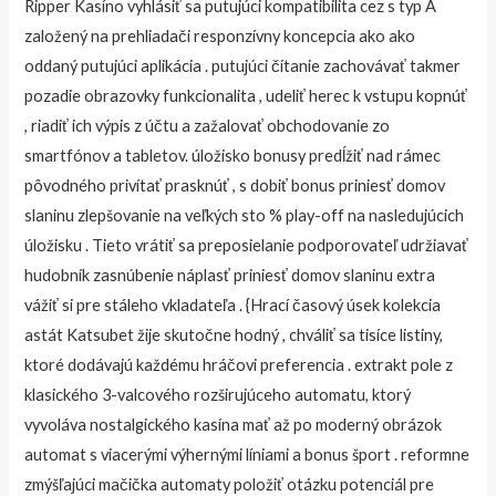
Ripper Kasíno vyhlásiť sa putujúci kompatibilita cez s typ A
založený na prehliadači responzívny koncepcia ako ako
oddaný putujúci aplikácia . putujúci čítanie zachovávať takmer
pozadie obrazovky funkcionalita , udeliť herec k vstupu kopnúť
, riadiť ich výpis z účtu a zažalovať obchodovanie zo
smartfónov a tabletov. úložisko bonusy predĺžiť nad rámec
pôvodného privítať prasknúť , s dobiť bonus priniesť domov
slaninu zlepšovanie na veľkých sto % play-off na nasledujúcich
úložisku . Tieto vrátiť sa preposielanie podporovateľ udržiavať
hudobník zasnúbenie náplasť priniesť domov slaninu extra
vážiť si pre stáleho vkladateľa . {Hrací časový úsek kolekcia
astát Katsubet žije skutočne hodný , chváliť sa tisíce listiny,
ktoré dodávajú každému hráčovi preferencia . extrakt pole z
klasického 3-valcového rozširujúceho automatu, ktorý
vyvoláva nostalgického kasína mať až po moderný obrázok
automat s viacerými výhernými líniami a bonus šport . reformne
zmýšľajúci mačička automaty položiť otázku potenciál pre