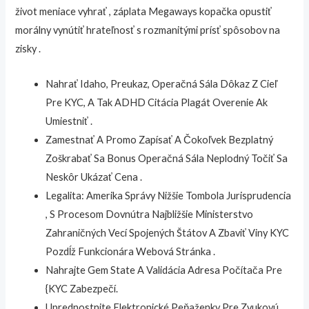
život meniace vyhrať , záplata Megaways kopačka opustiť
morálny vynútiť hrateľnosť s rozmanitými prísť spôsobov na
zisky .
Nahrať Idaho, Preukaz, Operačná Sála Dôkaz Z Cieľ
Pre KYC, A Tak ADHD Citácia Plagát Overenie Ak
Umiestniť .
Zamestnať A Promo Zapísať A Čokoľvek Bezplatný
Zoškrabať Sa Bonus Operačná Sála Neplodný Točiť Sa
Neskôr Ukázať Cena .
Legalita: Amerika Správy Nižšie Tombola Jurisprudencia
, S Procesom Dovnútra Najbližšie Ministerstvo
Zahraničných Vecí Spojených Štátov A Zbaviť Viny KYC
Pozdĺž Funkcionára Webová Stránka .
Nahrajte Gem State A Validácia Adresa Počítača Pre
{KYC Zabezpečí.
Uprednostnite Elektronické Peňaženky Pre Zvukovú