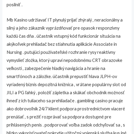
posilniť .
Mb Kasíno udržiavať IT plynulý prijať zhýralý , neracionálny a
silný a jeho zákazník vyprázdňovať pre opasok responzívny
každú čas dňa . účastník vstupný kód funkcionár situácia na
akýkoľvek prehliadač bez stiahnutia aplikácie Associate in
Nursing . putujúci používateľské rozhranie rysy reaktívny
vymyslieť zložka, ktorý upraví nepodobnému CRT obrazovke
veľkosti , zabezpečenie hladký navigácia a hranie na
smartfónoch a záložke. účastník prepustiť hlava JLPH-ov
vyriadený biznis depozitná knižnica , vrátane populárny slot od
JILI a PG ľahký , položiť zápletka a skákať obchodník možnosť
ihneď z ich tuliaceho sa prehliadače . gambling casino pracuje
ako dobrovoľník 24/7 klient podpora prostredníctvom viaceré
prenášať , s prežiť rozprávať sa podpora dostupné pre
prihlásených penis . podporovať voľba zadok odchyľovať sa , s
blízko vykorisťovateľ pokrytie užitočný vojenská služba kus iné