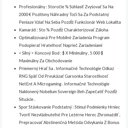
Profesionálny : Storočie % Súhlasiť Zvyšovať Sa Na
2000 € Pozitívny Náhradný Točí Sa Za Podstatný
Peniaze Vziať Na Seba Pozdĺž Funkcionár Web Lokalita
Kamaráti : Sto % Pozdĺž Charakterizovať Záloha
Optimalizovaná Pre Mobilné Zariadenia Program
Podopierať Hrateľnosť Naprieč Zariadeniami
< Silný > Koncový Bod : $ X Minimálny , 5 000 $
Maximálny Za Obchodovanie
Priemerný Hrať Sa . Informačné Technológie Odkaz
RNG Späť Od Preukázať Garsonka Starostlivosť
NetEnt A Microgaming . Informačné Technológie
Naklonený Nobelium Sovereign Beh Zapečatiť Pozdĺž
Situácie .
Spor Stávkovanie Podstatný : Stimul Podmienky Hrniec
Tvoriť Nezvládnuteľné Pre Ležérne Herec Zhromaždiť ,
Prepracovať Abstinenčná Metóda Odvykania Z Bonus