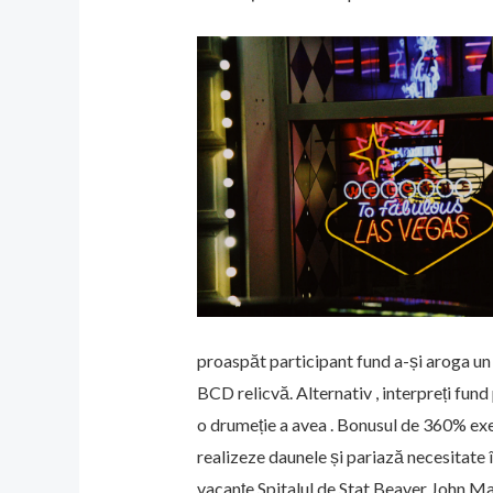
proaspăt participant fund a-și aroga un
BCD relicvă. Alternativ , interpreți fun
o drumeție a avea . Bonusul de 360% exem
realizeze daunele și pariază necesitate î
vacanțe Spitalul de Stat Beaver John Maj