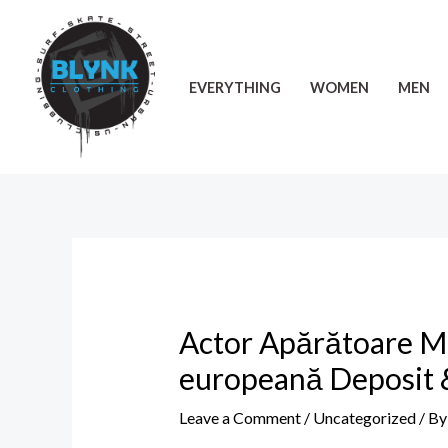
Skip
to
content
EVERYTHING
WOMEN
MEN
Actor Apărătoare 
europeană Deposit 
Leave a Comment
/
Uncategorized
/ B