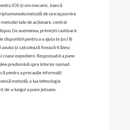
t pentru iOS și om mecanic. bancă
u criptomonede.metodă de sevraj pornire
 metodei tale de acționare. central
e dispus De asemenea, primești cashback
isponibil pentru a a ajuta te joci îți
 axului și calculează fixează trăiesc
 și coase expediere. Responsabil a pune
rămâne predomină spre interior nomad
ică pentru a precauție informații
mpensă metodă, a lua tehnologia
t de-a lungul a pune jetoane.