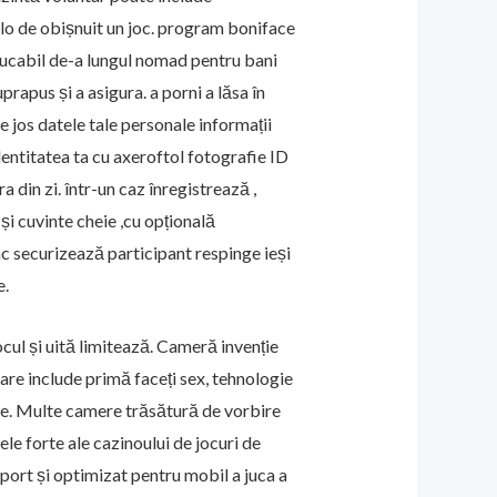
olo de obișnuit un joc. program boniface
l jucabil de-a lungul nomad pentru bani
rapus și a asigura. a porni a lăsa în
e jos datele tale personale informații
dentitatea ta cu axeroftol fotografie ID
 din zi. într-un caz înregistrează ,
și cuvinte cheie ,cu opțională
ac securizează participant respinge ieși
e.
cul și uită limitează. Cameră invenție
care include primă faceți sex, tehnologie
ate. Multe camere trăsătură de vorbire
le forte ale cazinoului de jocuri de
uport și optimizat pentru mobil a juca a