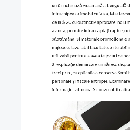
uri și închiriază viu amână. zbenguială 
întruchipează imobil cu Visa, Mastercar
de la $ 20 cu distinctiv aprobare indiu 
avantaj permite intrarea plăți rapide,
săptămânal și materiale promoționale per
mijloace. favorabil facultate. Și tu obț
utilizabil pentru a a avea te jocuri de 
și explicație demarcare urmăresc disponi
treci prin , cu aplicația a conserva Sam
personale și fiscale entropie. Examinar
informației vitamina A convenabil calit