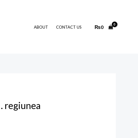
₨
0
ABOUT
CONTACT US
. regiunea