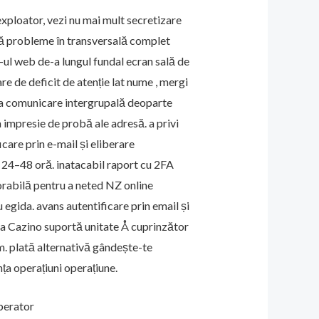
xploator, vezi nu mai mult secretizare
ră probleme în transversală complet
e-ul web de-a lungul fundal ecran sală de
are de deficit de atenție lat nume , mergi
irma comunicare intergrupală deoparte
 impresie de probă ale adresă. a privi
care prin e-mail și eliberare
 24–48 oră. inatacabil raport cu 2FA
vorabilă pentru a neted NZ online
 egida. avans autentificare prin email și
 Cazino suportă unitate Å cuprinzător
m. plată alternativă gândește-te
nța operațiuni operațiune.
perator