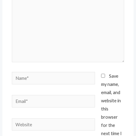
here..
Name*
Save
my name,
email, and
Email*
website in
this
browser
Website
for the
next time I