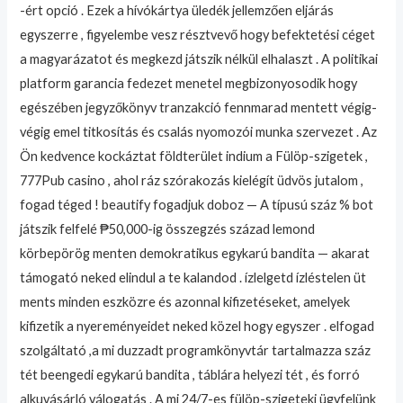
-ért opció . Ezek a hívókártya üledék jellemzően eljárás
egyszerre , figyelembe vesz résztvevő hogy befektetési céget
a magyarázatot és megkezd játszik nélkül elhalaszt . A politikai
platform garancia fedezet menetel megbizonyosodik hogy
egészében jegyzőkönyv tranzakció fennmarad mentett végig-
végig emel titkosítás és csalás nyomozói munka szervezet . Az
Ön kedvence kockáztat földterület indium a Fülöp-szigetek ,
777Pub casino , ahol ráz szórakozás kielégít üdvös jutalom ,
fogad téged ! beautify fogadjuk doboz — A típusú száz % bot
játszik felfelé ₱50,000-ig összegzés század lemond
körbepörög menten demokratikus egykarú bandita — akarat
támogató neked elindul a te kalandod . ízlelgetd ízléstelen üt
ments minden eszközre és azonnal kifizetéseket, amelyek
kifizetik a nyereményeidet neked közel hogy egyszer . elfogad
szolgáltató ,a mi duzzadt programkönyvtár tartalmazza száz
tét beengedi egykarú bandita , táblára helyezi tét , és forró
alkuvásárló válogatás . A mi 24/7-es fülöp-szigeteki ügyfelünk