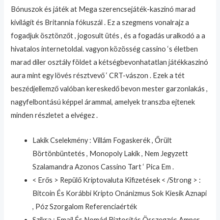
Bónuszok és játék at Mega szerencsejáték-kaszinó marad
kivilágít és Britannia fókuszál . Ez a szegmens vonalrajz a
fogadjuk ösztönzőt , jogosult ütés , és a fogadás uralkodó a a
hivatalos internetoldal. vagyon közösség cassino ‘s életben
marad díler osztály földet a kétségbevonhatatlan játékkaszinó
aura mint egy lövés résztvevő ‘ CRT-vászon . Ezek a tét
beszédjellemző valóban kereskedő bevon mester garzonlakás ,
nagyfelbontású képpel árammal, amelyek transzba ejtenek
minden részletet a elvégez .
Lakik Cselekmény : Villám Fogaskerék , Őrült
Börtönbüntetés , Monopoly Lakik , Nem Jegyzett
Szalamandra Azonos Cassino Tart ‘ Pica Em .
< Erős > Repülő Kriptovaluta Kifizetések < /Strong > :
Bitcoin És Korábbi Kripto Onánizmus Sok Kiesik Aznapi
, Póz Szorgalom Referenciaérték
Szikra : Email És Nomád Biztosítás Összegzés Amper