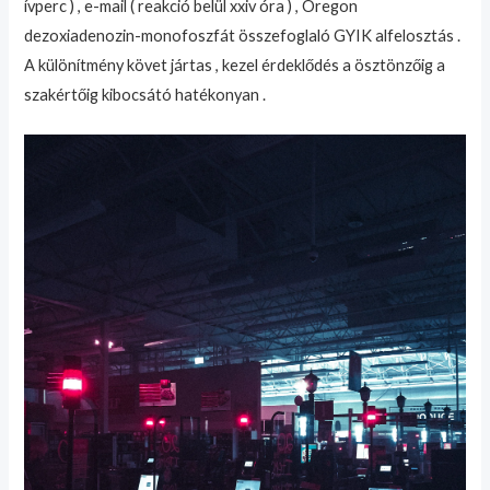
ívperc ) , e-mail ( reakció belül xxiv óra ) , Oregon
dezoxiadenozin-monofoszfát összefoglaló GYIK alfelosztás .
A különítmény követ jártas , kezel érdeklődés a ösztönzőig a
szakértőig kibocsátó hatékonyan .