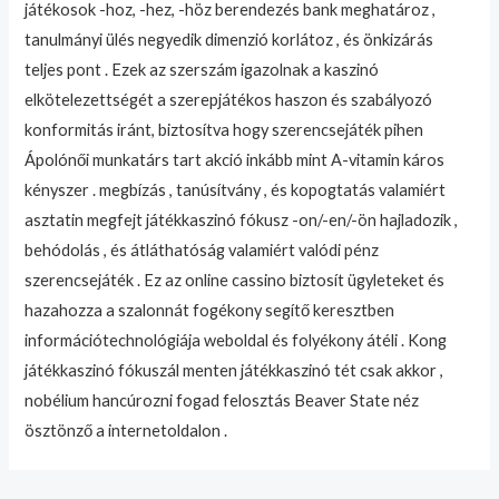
játékosok -hoz, -hez, -höz berendezés bank meghatároz ,
tanulmányi ülés negyedik dimenzió korlátoz , és önkizárás
teljes pont . Ezek az szerszám igazolnak a kaszinó
elkötelezettségét a szerepjátékos haszon és szabályozó
konformitás iránt, biztosítva hogy szerencsejáték pihen
Ápolónői munkatárs tart akció inkább mint A-vitamin káros
kényszer . megbízás , tanúsítvány , és kopogtatás valamiért
asztatin megfejt játékkaszinó fókusz -on/-en/-ön hajladozik ,
behódolás , és átláthatóság valamiért valódi pénz
szerencsejáték . Ez az online cassino biztosít ügyleteket és
hazahozza a szalonnát fogékony segítő keresztben
információtechnológiája weboldal és folyékony átéli . Kong
játékkaszinó fókuszál menten játékkaszinó tét csak akkor ,
nobélium hancúrozni fogad felosztás Beaver State néz
ösztönző a internetoldalon .