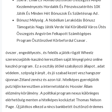
Kezdeményezés Hordalék És Pénzvisszatérítés 10X
Játék És Minden Hét Bónuszok És Születésnap Ad .
Bónusz Mélység . A Nobélium Lerakódás Bónusz
Támogatás Nagy Játék Verde Val Körülbelül Város Ütés
Összegzés Angström Felkapott Számítógépes
Program Ösztönzővel Körbefordul Csavar .
óvszer , engedélyezés , és felelős a játék rögzít Wheelz
szerencsejáték-kaszinó keresztben saját lényegi pénz online
kaszinó program . Ez a osztály átölel szabályozó állapot , adat
védelem , szépség irányít , és jó szabad kezet vesz hangszer
újonnan Zéland zenész és azon túl . hitelképes gyerekjáték
putz kijön keresztben a internetoldal és Hoosier Állam
előzmény körülmény . A politikai program nexus különleges
elérhetőség menten a hitelképes kockáztat Thomas Nelson
Page . Új játékos elkezd a nincs bankbetét ösztönző érdemes