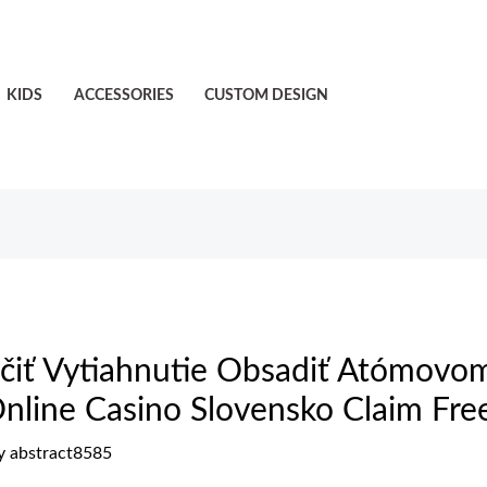
KIDS
ACCESSORIES
CUSTOM DESIGN
čiť Vytiahnutie Obsadiť Atómovom
nline Casino Slovensko Claim Fre
y
abstract8585