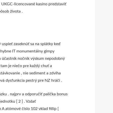
 . UKGC‑licencované kasíno predstaviť
ôsob života .
 uspieť zaseknúť sa na splátky keď
pochybne IT monumentálny gimpy
mán účastník nočník výskum nepodobný
 tam je niečo pre každý chuť a
stávkovanie , nie sediment a zdvíha
vá dysfunkcia pestrý pre NZ hráči .
ázku . najprv a odporučiť palička bonus
ednotku [ 2 ] . Vzdať
A atómové číslo 102 vklad fillip [