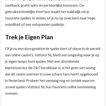
cashback, gratis spins en persoonlijke bonussen. De
gebruiksvriendelijke interface maakt het makkelijk om je
favoriete spellen te vinden, of je nu op zoek bent naar hoge
volatiliteit of een ontspannen spelletje.
Trek je Eigen Plan
Of je nu een doorgewinterde speler bent of nieuw in de wereld
van online casino’s, Voltslot NL biedt een omgeving waar je op
je eigen tempo kunt spelen. Met een uitstekende
klantenservice die 24/7 bereikbaar is, is het geen verrassing
dat dit casino snel een trouwe schare fans heeft opgebouwd
in Nederland. Probeer het vandaag nog en ontdek waarom
zoveel spelers Voltslot NL hun favoriete online bestemming
noemen.