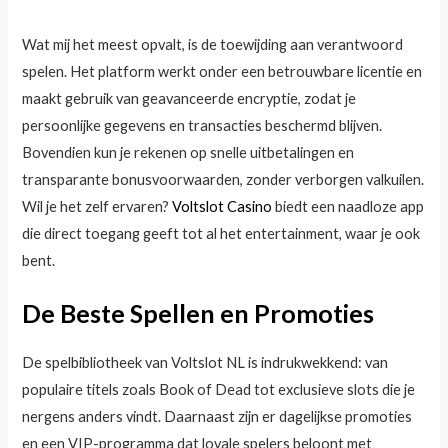
Wat mij het meest opvalt, is de toewijding aan verantwoord
spelen. Het platform werkt onder een betrouwbare licentie en
maakt gebruik van geavanceerde encryptie, zodat je
persoonlijke gegevens en transacties beschermd blijven.
Bovendien kun je rekenen op snelle uitbetalingen en
transparante bonusvoorwaarden, zonder verborgen valkuilen.
Wil je het zelf ervaren?
Voltslot Casino
biedt een naadloze app
die direct toegang geeft tot al het entertainment, waar je ook
bent.
De Beste Spellen en Promoties
De spelbibliotheek van Voltslot NL is indrukwekkend: van
populaire titels zoals Book of Dead tot exclusieve slots die je
nergens anders vindt. Daarnaast zijn er dagelijkse promoties
en een VIP-programma dat loyale spelers beloont met