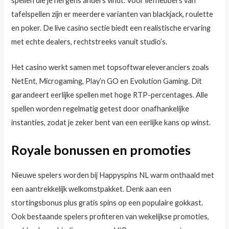
spellen die je nergens anders vindt. Voor liefhebbers van
tafelspellen zijn er meerdere varianten van blackjack, roulette
en poker. De live casino sectie biedt een realistische ervaring
met echte dealers, rechtstreeks vanuit studio’s.
Het casino werkt samen met topsoftwareleveranciers zoals
NetEnt, Microgaming, Play’n GO en Evolution Gaming. Dit
garandeert eerlijke spellen met hoge RTP-percentages. Alle
spellen worden regelmatig getest door onafhankelijke
instanties, zodat je zeker bent van een eerlijke kans op winst.
Royale bonussen en promoties
Nieuwe spelers worden bij Happyspins NL warm onthaald met
een aantrekkelijk welkomstpakket. Denk aan een
stortingsbonus plus gratis spins op een populaire gokkast.
Ook bestaande spelers profiteren van wekelijkse promoties,