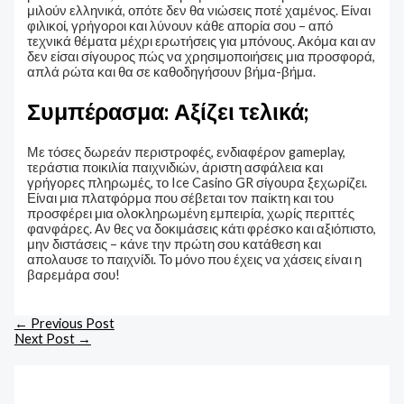
μιλούν ελληνικά, οπότε δεν θα νιώσεις ποτέ χαμένος. Είναι
φιλικοί, γρήγοροι και λύνουν κάθε απορία σου – από
τεχνικά θέματα μέχρι ερωτήσεις για μπόνους. Ακόμα και αν
δεν είσαι σίγουρος πώς να χρησιμοποιήσεις μια προσφορά,
απλά ρώτα και θα σε καθοδηγήσουν βήμα-βήμα.
Συμπέρασμα: Αξίζει τελικά;
Με τόσες δωρεάν περιστροφές, ενδιαφέρον gameplay,
τεράστια ποικιλία παιχνιδιών, άριστη ασφάλεια και
γρήγορες πληρωμές, το Ice Casino GR σίγουρα ξεχωρίζει.
Είναι μια πλατφόρμα που σέβεται τον παίκτη και του
προσφέρει μια ολοκληρωμένη εμπειρία, χωρίς περιττές
φανφάρες. Αν θες να δοκιμάσεις κάτι φρέσκο και αξιόπιστο,
μην διστάσεις – κάνε την πρώτη σου κατάθεση και
απολαυσε το παιχνίδι. Το μόνο που έχεις να χάσεις είναι η
βαρεμάρα σου!
Post
←
Previous Post
navigation
Next Post
→