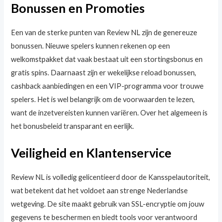
Bonussen en Promoties
Een van de sterke punten van Review NL zijn de genereuze
bonussen. Nieuwe spelers kunnen rekenen op een
welkomstpakket dat vaak bestaat uit een stortingsbonus en
gratis spins. Daarnaast zijn er wekelijkse reload bonussen,
cashback aanbiedingen en een VIP-programma voor trouwe
spelers. Het is wel belangrijk om de voorwaarden te lezen,
want de inzetvereisten kunnen variëren. Over het algemeen is
het bonusbeleid transparant en eerlijk.
Veiligheid en Klantenservice
Review NL is volledig gelicentieerd door de Kansspelautoriteit,
wat betekent dat het voldoet aan strenge Nederlandse
wetgeving. De site maakt gebruik van SSL-encryptie om jouw
gegevens te beschermen en biedt tools voor verantwoord