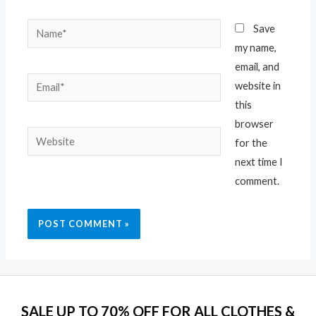
Name*
Save
my name,
email, and
Email*
website in
this
browser
Website
for the
next time I
comment.
SALE UP TO 70% OFF FOR ALL CLOTHES &