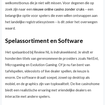
welkomstbonus die je niet wilt missen. Voor degenen die op
zoek zijn naar een
nieuwe online casino zonder cruks
– een
belangrijke optie voor spelers die even willen ontsnappen aan
het landelijke registratiesysteem – is dit zeker het overwegen
waard.
Spelassortiment en Software
Het spelaanbod bij Review NL is indrukwekkend. Je vindt er
honderden titels van gerenommeerde providers zoals NetEnt,
Microgaming en Evolution Gaming. Of je nu fan bent van
tafelspellen, videoslots of live dealer spellen, de keuze is
enorm. De software draait soepel, zowel op desktop als
mobiel, en de graphics zijn van topkwaliteit. De live casinohome
biedt een realistische ervaring met vriendelijke dealers en
interactie met andere spelers.