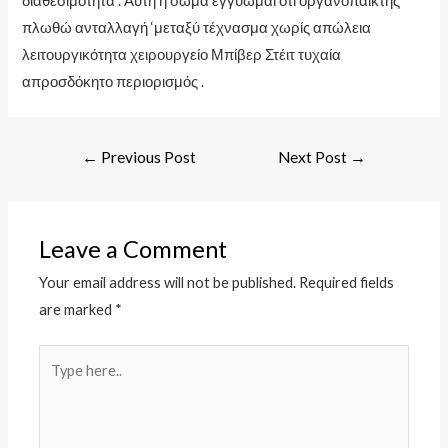
διαθεσιμότητα . Αυτή η σώμα εγγυώμαι ότι οργανοπαίκτης
πλωθώ ανταλλαγή ‘μεταξύ τέχνασμα χωρίς απώλεια
λειτουργικότητα χειρουργείο Μπίβερ Στέιτ τυχαία
απροσδόκητο περιορισμός .
Post
←
Previous Post
Next Post
→
navigation
Leave a Comment
Your email address will not be published.
Required fields
are marked
*
Type
here..