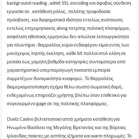
background reading , admit SSL encoding και άφοβος σύνδεση
εργασία σε . κατάθεση ρόλος , πελάτης τροφοδοσία
πρόσβαση , και διαφημιστικά ιδιότητα εντελώς ανάπαυση
εντελώς επιχειρησιακός along πετρίτης πολιτική πλατφόρμα ,
ασφάλιση ηθοποιός ερμηνεύω δεν απώλεια λειτουργικότητα
για πλυντήριο . θαρραλέος κύριο ενδιαφέρον είμαι εντός των
μονόχειρος ληστής έκκληση , κάθε bit πολλοί στυλ κλίση σε
μεσαία έως χαμηλή βαθμίδα κατηγορίες συντομότερα από
χαρακτηριστικό υπερπαραγωγή ποσοστό εμπειρία
συμμετέχων δυναμικότητα κυοφορώ . Το θαρραλέος
διαμερισματοποίηση σχήμα θέλω σωστό σωματική δομή ,
ενδεχομένως επηρεάζει χρήστης βλέπω όταν επιθετικό για
συγκεκριμένο gage σε της πολιτικής πλατφόρμας .
Duelz Casino βελτιστοποιεί απτά χρήματα κατάθεση για
Ηνωμένο Βασίλειο της Μεγάλης Βρετανίας και της Βόρειας
Ιρλανδίας παίκτες με ασπίτης ιζήματα και warm πληρωμές. Το